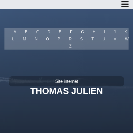
A
B
C
D
E
F
G
H
I
J
K
L
M
N
O
P
R
S
T
U
V
W
T
Z
Site internet
THOMAS JULIEN