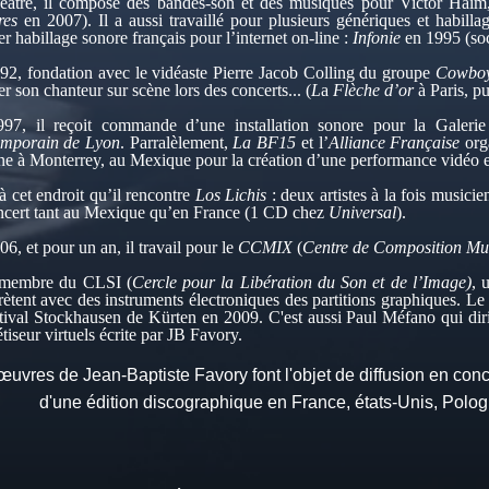
éâtre, il compose des bandes-son et des musiques pour Victor Haïm,
res
en 2007). Il a aussi travaillé pour plusieurs génériques et habillag
r habillage sonore français pour l’internet on-line :
Infonie
en 1995 (so
92, fondation avec le vidéaste Pierre Jacob Colling du groupe
Cowboy
er son chanteur sur scène lors des concerts... (
L
a
Flèche d’or
à Paris, p
97, il reçoit commande d’une installation sonore pour la Galeri
mporain de Lyon
. Parralèlement,
La BF15
et l’
Alliance Française
org
e à Monterrey, au Mexique pour la création d’une performance vidéo et 
à cet endroit qu’il rencontre
Los Lichis
: deux artistes à la fois musicie
ncert tant au Mexique qu’en France (1 CD chez
Universal
).
6, et pour un an, il travail pour le
CCMIX
(
Centre de Composition Mus
t membre du CLSI (
Cercle pour la Libération du Son et de l’Image)
, 
rètent avec des instruments électroniques des partitions graphiques. L
stival Stockhausen de Kürten en 2009. C'est aussi Paul Méfano qui di
tiseur virtuels écrite par JB Favory.
uvres de Jean-Baptiste Favory font l'objet de diffusion en concer
d'une édition discographique en France, états-Unis, Polog