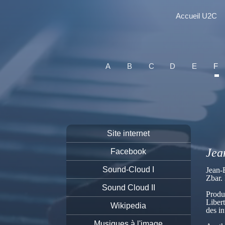
Accueil U2C
A
B
C
D
E
F
Site internet
Jea
Facebook
Sound-Cloud I
Jean-
Zbar. 
Sound Cloud II
Produ
Liber
Wikipedia
des i
Musiques à l'image