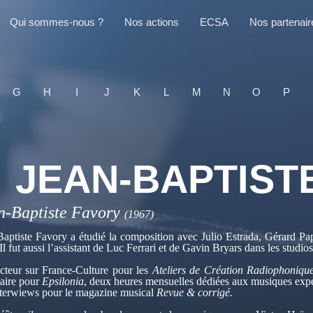
Qui sommes-nous ?
Nos actions
ECSA
Nos partenair
G
H
I
J
K
L
M
N
O
P
JEAN-BAPTIST
n-Baptiste Favory
(1967)
Baptiste Favory a étudié la composition avec Julio Estrada, Gérard Pa
Il fut aussi l’assistant de Luc Ferrari et de Gavin Bryars dans les studio
cteur sur France-Culture pour les
Ateliers de Création Radiophoniqu
taire pour
Epsilonia
, deux heures mensuelles dédiées aux musiques expérim
nterwiews pour le magazine musical
Revue & corrigé.