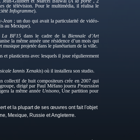
 Jean-Gillibert et Marcel Bluwal (
A la porte
, 2
es de télévision. Pour le multimédia, il réalisa le
ciété
Infogramme
).
-Jean
; un duo qui avait la particularité de vidéo-
uis au Mexique).
e
La BF15
dans le cadre de la
Biennale d’Art
anise la même année une résidence d’un mois qui
musique projetée dans le planétarium de la ville.
ns et plasticiens avec lesquels il joue régulierement
icale Iannis Xenakis
) où il installera son studio.
un collectif de huit compositeurs crée en 2007 qui
e groupe, dirigé par Paul Méfano jouera
Prozession
rigera
la même année
Unisono,
Une partition pour
t et la plupart de ses œuvres ont fait l'objet
ne, Mexique, Russie et Angleterre.