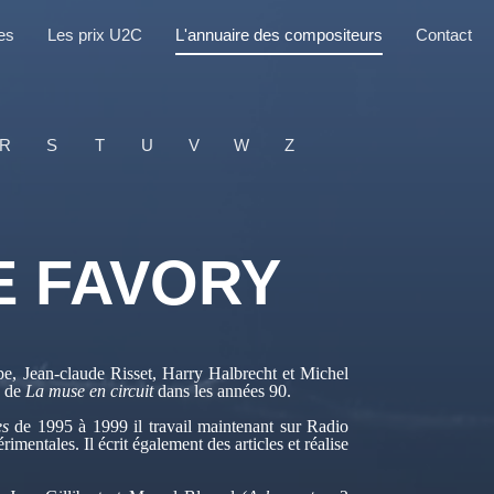
es
Les prix U2C
L'annuaire des compositeurs
Contact
R
S
T
U
V
W
Z
E FAVORY
pe, Jean-claude Risset, Harry Halbrecht et Michel
s de
La muse en circuit
dans les années 90.
es
de 1995 à 1999 il travail maintenant sur Radio
entales. Il écrit également des articles et réalise