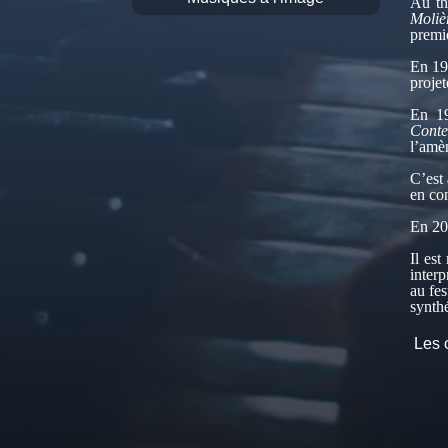
Au th
Moliè
premie
En 19
projet
En 19
Conte
l’amèn
C’est 
en co
En 200
Il es
interp
au fe
synthé
Les œ