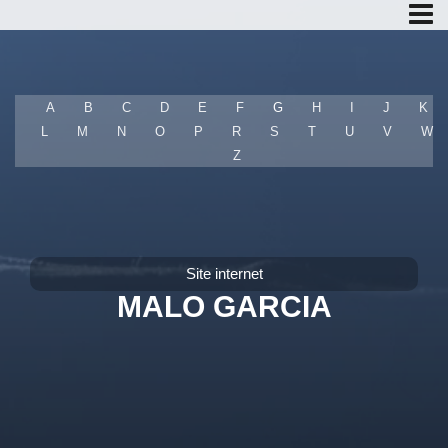
A
B
C
D
E
F
G
H
I
J
K
L
M
N
O
P
R
S
T
U
V
W
T
Z
Site internet
MALO GARCIA